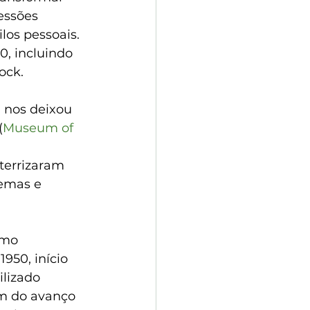
essões 
os pessoais. 
0, incluindo 
ock.
 nos deixou 
(
Museum of 
terrizaram 
emas e 
omo 
950, início 
ilizado 
ém do avanço 