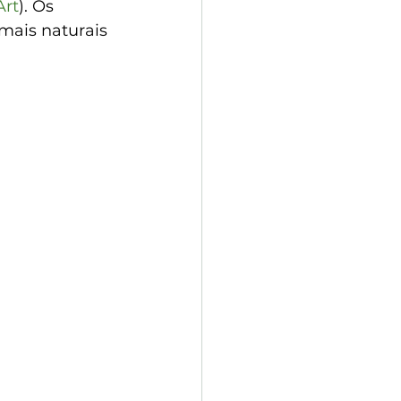
Art
). Os 
mais naturais 