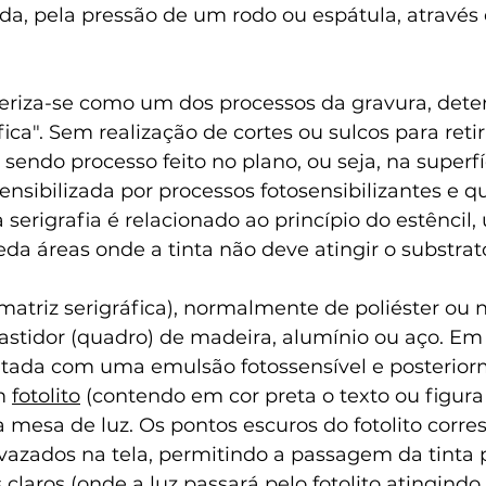
ada, pela pressão de um rodo ou espátula, através
cteriza-se como um dos processos da gravura, det
ica". Sem realização de cortes ou sulcos para reti
 sendo processo feito no plano, ou seja, na superfí
sensibilizada por processos fotosensibilizantes e q
 serigrafia é relacionado ao princípio do 
estêncil
,
a áreas onde a tinta não deve atingir o substrato
matriz serigráfica), normalmente de 
poliéster
 ou 
n
stidor (quadro) de madeira, alumínio ou aço. Em
intada com uma emulsão fotossensível e posterior
m 
fotolito
 (contendo em cor preta o texto ou figura 
mesa de luz. Os pontos escuros do fotolito corr
 vazados na tela, permitindo a passagem da tinta 
s claros (onde a luz passará pelo fotolito atingindo