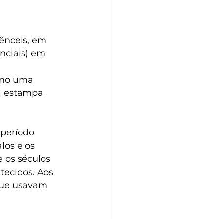
tênceis, em 
nciais) em 
omo uma 
 estampa, 
 período 
los e os 
 os séculos 
tecidos. Aos 
que usavam 