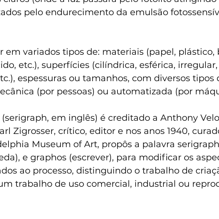
ados pelo endurecimento da emulsão fotossensíve
r em variados tipos de: materiais (papel, plástico, 
cido
, etc.), superfícies (cilíndrica, esférica, irregular,
etc.), espessuras ou tamanhos, com diversos tipos 
ecânica (por pessoas) ou automatizada (por máqu
 (serigraph, em inglês) é creditado a Anthony Velo
rl Zigrosser, crítico, editor e nos anos 1940, curad
elphia Museum of Art, propôs a palavra serigraph 
eda), e graphos (escrever), para modificar os aspe
dos ao processo, distinguindo o trabalho de criaç
um trabalho de uso comercial, industrial ou reprod