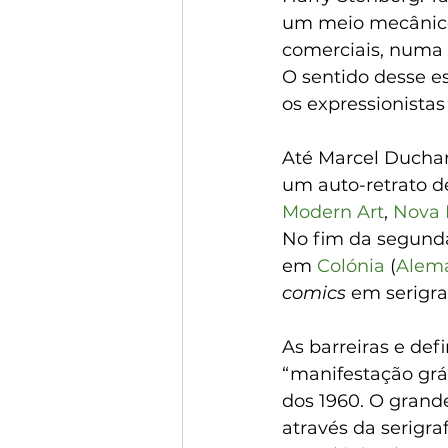
um meio mecânico,
comerciais, numa 
O sentido desse es
os expressionistas
Até Marcel Ducham
um auto-retrato d
Modern Art
, 
Nova 
No fim da segunda
em 
Colónia
 (
Alem
comics
 em serigra
As barreiras e def
“manifestação gráf
dos 1960. O grande
através da serigra