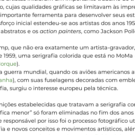
 cujas qualidades gráficas se limitavam às impr
importante ferramenta para desenvolver seus estil
forço inicial estendeu-se aos artistas dos anos 195
 abstratos e os 
action painters
, como Jackson Poll
p, que não era exatamente um artista-gravador,
e 1959, uma serigrafia colorida que está no MoMa 
Iorque
).
 guerra mundial, quando os aviões americanos a
anha
), com suas fuselagens decoradas com embl
fia, surgiu o interesse europeu pela técnica.
inições estabelecidas que tratavam a serigrafia c
ica menor” só foram eliminadas no fim dos anos 1
 responsável por isso foi o processo fotográfico ut
fia e novos conceitos e movimentos artísticos, al