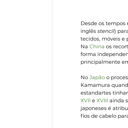
Desde os tempos ma
inglês 
stencil
) par
tecidos, móveis e 
Na 
China
 os reco
forma independen
principalmente em
No 
Japão
 o proce
Kamamura quando
estandartes tinha
XVII
 e 
XVIII
 ainda 
japoneses é atrib
fios de cabelo par