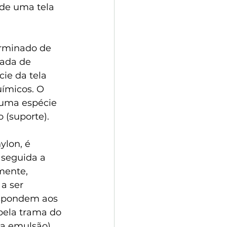
 de uma 
tela
erminado de 
rada de 
cie da tela 
uímicos. O 
 uma espécie 
 (suporte).
ylon
, é 
 seguida a 
mente, 
a ser 
espondem aos 
pela trama do 
 a emulsão) 