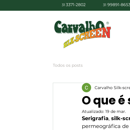
3371-2802
99891-865
31
31
Todos os posts
Carvalho Silk-scr
O que é 
Atualizado:
19 de mar.
Serigrafia
, 
silk-sc
permeográfica de t