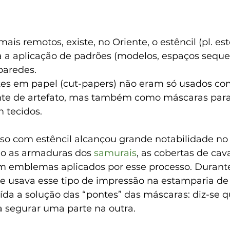
is remotos, existe, no Oriente, o estêncil (pl. es
a a aplicação de padrões (modelos, espaços seque
paredes.
rtes em papel (cut-papers) não eram só usados c
te de artefato, mas também como máscaras para
 tecidos.
sso com estêncil alcançou grande notabilidade no
 as armaduras dos 
samurais
, as cobertas de cava
m emblemas aplicados por esse processo. Durante
se usava esse tipo de impressão na estamparia de 
uída a solução das “pontes” das máscaras: diz-se 
a segurar uma parte na outra.