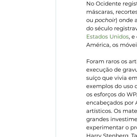
No Ocidente regis
máscaras, recortes
ou 
pochoir
) onde 
do século registra
Estados Unidos
, 
América, os móvei
Foram raros os art
execução de gravur
suíço que vivia em
exemplos do uso d
os esforços do WPA
encabeçados por A
artísticos. Os ma
grandes investime
experimentar o pr
Harry Stenberg. Ta