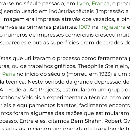
tra-se no século passado, em 
Lyon
, 
França
, o proc
) sendo usado em indústrias têxteis (impressão a
a imagem era impressa através dos vazados, a pince
vam-se as primeiras patentes: 
1907
 na 
Inglaterra
 e
e o números de impressos comerciais cresceu muit
s, paredes e outras superfícies eram decorados d
istas que utilizaram o processo como ferramenta 
as, ou de trabalhos gráficos. Theóphile Steinlein,
 
Paris
 no início do século (morreu em 1923) é um
a técnica. Neste período da grande depressão de
 - Federal Art Projects, estimularam um grupo de 
nthony Velonis a experimentar a técnica com pro
teriais e equipamentos baratos, facilmente encont
ntos foram algumas das razões que estimularam o
ocesso. Entre eles, citamos Bem Shahn, Robert G
is artistas iniciaram um importante trabalho de t