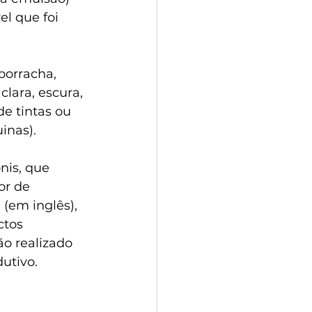
l que foi 
borracha, 
 clara, escura, 
de tintas ou 
inas).
nis, que 
or de 
(em inglês), 
ctos 
ão realizado 
utivo.