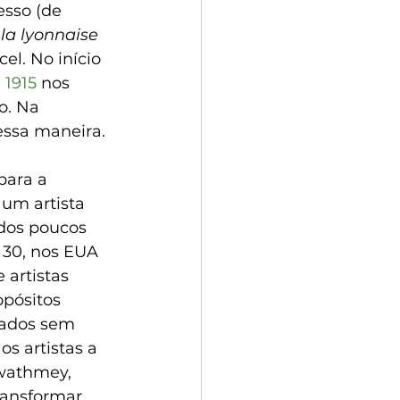
esso (de 
 
la lyonnaise
l. No início 
 
1915
 nos 
o. Na 
essa maneira.
para a 
 um artista 
 dos poucos 
 30, nos EUA 
artistas 
pósitos 
rados sem 
s artistas a 
wathmey, 
ransformar 