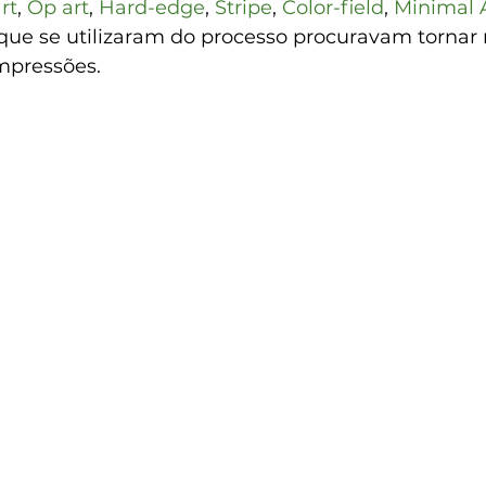
rt
, 
Op art
, 
Hard-edge
, 
Stripe
, 
Color-field
, 
Minimal 
 que se utilizaram do processo procuravam tornar 
mpressões. 