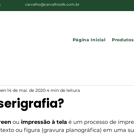
3
carvalho@carvalhosilk.com.br
Página Inicial
Produtos
een
14 de mai. de 2020
4 min de leitura
serigrafia?
reen
 ou 
impressão à tela
 é um processo de 
impre
exto ou figura (gravura planográfica) em uma sup