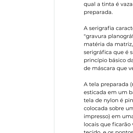
qual a tinta é vaz
preparada.
A serigrafia cara
"gravura planográf
matéria da matriz,
serigráfica que é 
princípio básico da
de máscara que ved
A tela preparada (
esticada em um ba
tela de nylon é p
colocada sobre u
impresso) em uma 
locais que ficarão
tecido, e os ponto