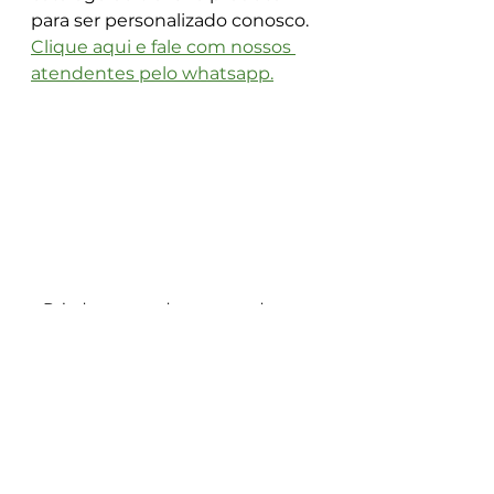
para ser personalizado conosco.
Clique aqui e fale com nossos 
atendentes pelo whatsapp.
Brindes que podem ser usados no 
dia a dia divulgam a sua marca
Aproveite o 
potencial dos 
brindes para 